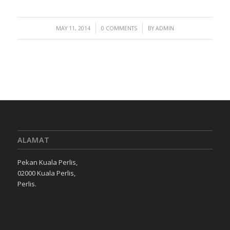
/
/
MAY 11, 2014
0 COMMENTS
BY
ADMIN
ALAMAT
Pekan Kuala Perlis,
02000 Kuala Perlis,
Perlis.